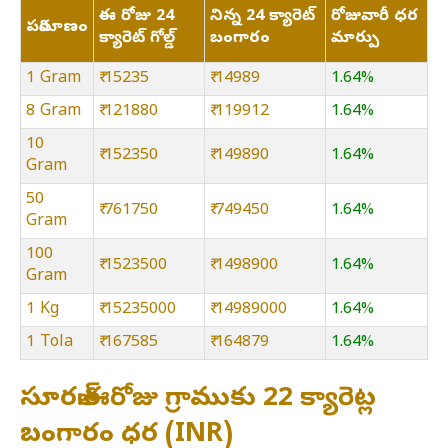
ఈ రోజు 24
నిన్న 24 క్యారెట్
రోజువారీ ధర
పరిమాణం
క్యారెట్ గోల్డ్
బంగారం
మార్పు
1 Gram
₹ 15235
₹ 14989
1.64%
8 Gram
₹ 121880
₹ 119912
1.64%
10
₹ 152350
₹ 149890
1.64%
Gram
50
₹ 761750
₹ 749450
1.64%
Gram
100
₹ 1523500
₹ 1498900
1.64%
Gram
1 Kg
₹ 15235000
₹ 14989000
1.64%
1 Tola
₹ 167585
₹ 164879
1.64%
సూరత్:ఈరోజు గ్రాముకు 22 క్యారెట్ల
బంగారం ధర (INR)