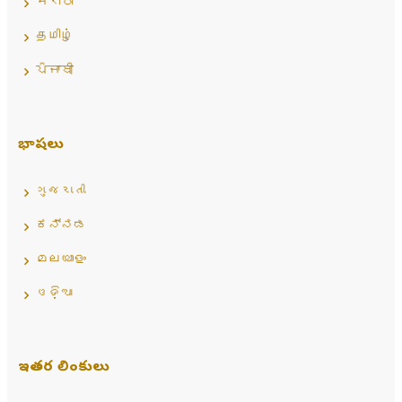
मराठी
தமிழ்
ਪੰਜਾਬੀ
భాషలు
ગુજરાતી
ಕನ್ನಡ
മലയാളം
ଓଡ଼ିଆ
ఇతర లింకులు