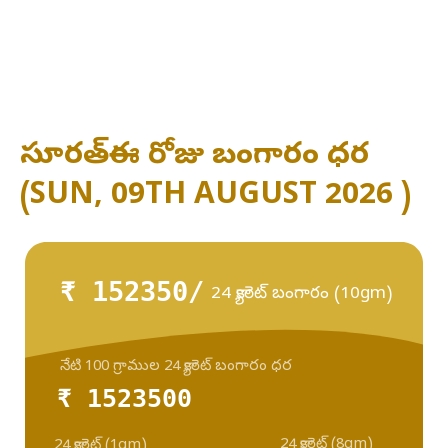
సూరత్ - ఈ రోజు బంగారం ధర
(SUN, 09TH AUGUST 2026 )
₹ 152350/
24 క్యారెట్ బంగారం (10gm)
నేటి 100 గ్రాముల 24 క్యారెట్ బంగారం ధర
₹ 1523500
24 క్యారెట్ (8gm)
24 క్యారెట్ (1gm)