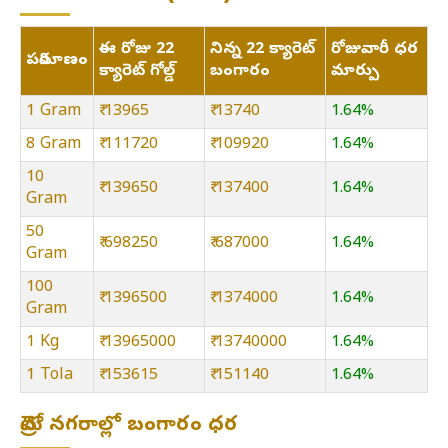
ఈ రోజు 22
నిన్న 22 క్యారెట్
రోజువారీ ధర
పరిమాణం
క్యారెట్ గోల్డ్
బంగారం
మార్పు
1 Gram
₹ 13965
₹ 13740
1.64%
8 Gram
₹ 111720
₹ 109920
1.64%
10
₹ 139650
₹ 137400
1.64%
Gram
50
₹ 698250
₹ 687000
1.64%
Gram
100
₹ 1396500
₹ 1374000
1.64%
Gram
1 Kg
₹ 13965000
₹ 13740000
1.64%
1 Tola
₹ 153615
₹ 151140
1.64%
మెట్రో నగరాల్లో బంగారం ధర