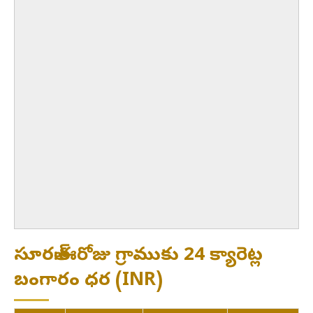
సూరత్:ఈరోజు గ్రాముకు 24 క్యారెట్ల
బంగారం ధర (INR)