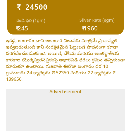
₹ 24500
Silver Rate (8gm)
వెండి ధర (1gm)
₹ 245
₹ 1960
ఇక్కడ, బంగారం దాని అలంకార విలువకు మాత్రమే ప్రాధాన్యత
ఇవ్వబడుతుంది కానీ సురక్షితమైన పెట్టుబడి సాధనంగా కూడా
పరిగణించబడుతుంది. అయితే, దేశీయ మరియు అంతర్జాతీయ
కారకాల యొక్క స్వరసప్తకంపై ఆధారపడి ధరలు క్రమం తప్పకుండా
మారుతూ ఉంటాయి. గుజరాత్ ఈరోజు బంగారం ధర 10
గ్రాములకు 24 క్యారెట్లకు ₹ 152350 మరియు 22 క్యారెట్లకు ₹
139650.
Advertisement