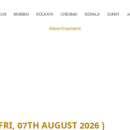
LHI
MUMBAI
KOLKATA
CHENNAI
KERALA
SURAT
J
Advertisement
ర (FRI, 07TH AUGUST 2026 )