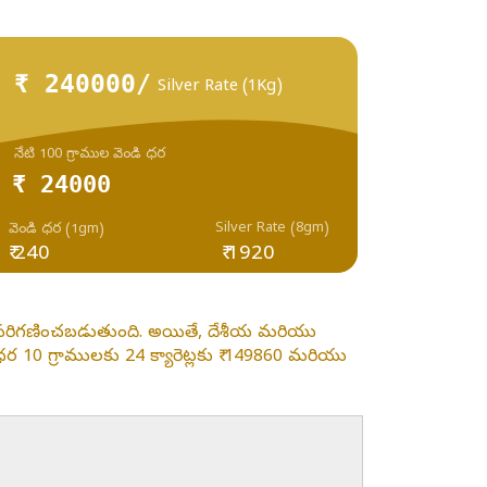
₹ 240000/
Silver Rate (1Kg)
నేటి 100 గ్రాముల వెండి ధర
₹ 24000
Silver Rate (8gm)
వెండి ధర (1gm)
₹ 240
₹ 1920
డా పరిగణించబడుతుంది. అయితే, దేశీయ మరియు
 10 గ్రాములకు 24 క్యారెట్లకు ₹ 149860 మరియు