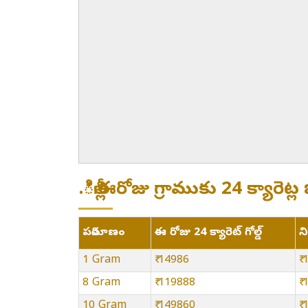
.ిల్లీ:ఈరోజు గ్రాముకు 24 క్యార
పరిమాణం
ఈ రోజు 24 క్యారెట్ గోల్డ్
న
1 Gram
₹ 14986
₹
8 Gram
₹ 119888
₹
10 Gram
₹ 149860
₹