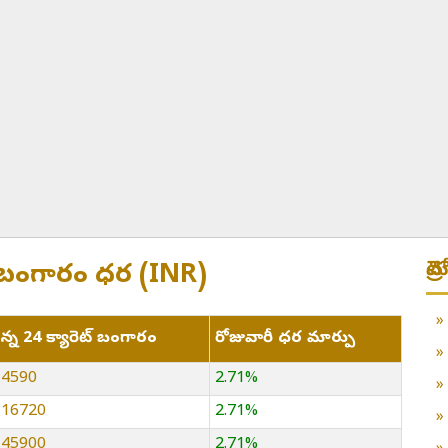
మె
ెట్ల బంగారం ధర (INR)
ిన్న 24 క్యారెట్ బంగారం
రోజువారీ ధర మార్పు
 14590
2.71%
 116720
2.71%
 145900
2.71%