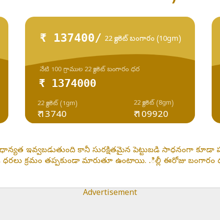
₹ 137400/
22 క్యారెట్ బంగారం (10gm)
నేటి 100 గ్రాముల 22 క్యారెట్ బంగారం ధర
₹ 1374000
22 క్యారెట్ (8gm)
22 క్యారెట్ (1gm)
₹ 13740
₹ 109920
రాధాన్యత ఇవ్వబడుతుంది కానీ సురక్షితమైన పెట్టుబడి సాధనంగా కూ
 ధరలు క్రమం తప్పకుండా మారుతూ ఉంటాయి. .ిల్లీ ఈరోజు బంగారం ధర
Advertisement