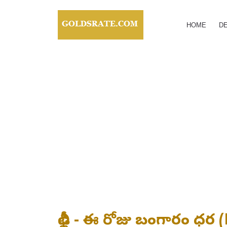
HOME
DE
ఢిల్లీ - ఈ రోజు బంగారం ధ