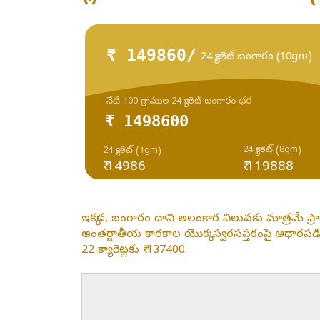
₹ 149860/
24 క్యారెట్ బంగారం (10gm)
నేటి 100 గ్రాముల 24 క్యారెట్ బంగారం ధర
₹ 1498600
24 క్యారెట్ (8gm)
24 క్యారెట్ (1gm)
₹ 14986
₹ 119888
ఇక్కడ, బంగారం దాని అలంకార విలువకు మాత్రమే ప్
అంతర్జాతీయ కారకాల యొక్క స్వరసప్తకంపై ఆధారపడి
22 క్యారెట్లకు ₹ 137400.