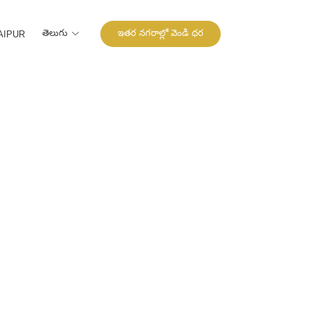
తెలుగు
ఇతర నగరాల్లో వెండి ధర
AIPUR